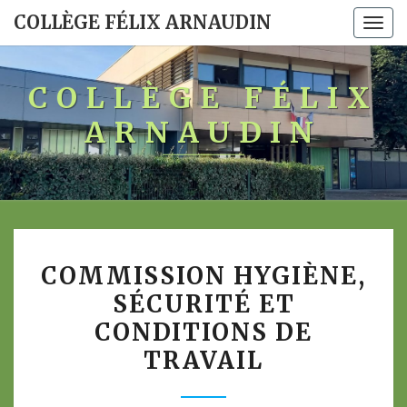
COLLÈGE FÉLIX ARNAUDIN
Togg
navi
COLLÈGE FÉLIX
ARNAUDIN
COMMISSION
COMMISSION HYGIÈNE,
HYGIÈNE,
SÉCURITÉ ET
SÉCURITÉ
CONDITIONS DE
ET
CONDITIONS
TRAVAIL
DE
TRAVAIL